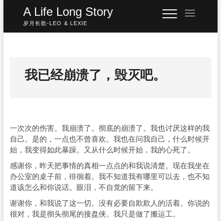
Skip
A Life Long Story
M
to
e
岁月长歌-LEO & LEXIE
content
n
u
B
u
我已经崩溃了，毁灭吧。
t
t
o
n
一次次的伤害。我崩溃了。彻底的崩溃了。我也讨厌这样的我
自己。是的，一点也不曾喜欢。我也在问我自己，什么时候开
始，我变得如此暴躁。又从什么时候开始，我的心死了。
感谢你，昨天把事情的真相一点点的和我说清楚。现在我坐在
办公室的桌子前，徘徊着。我不知道我有哪里可以去，也不知
道该怎么和你说话。眼泪，不自觉的留下来。
谢谢你，和我说了这一切。没有必要自欺欺人的活着。你说的
很对，我是彻头彻尾的接盘侠。我只是做了搬运工。