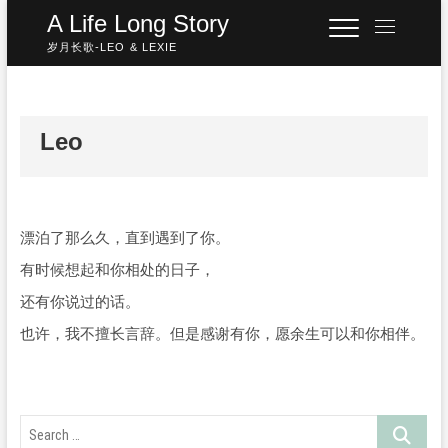
Skip
A Life Long Story
M
to
e
岁月长歌-LEO & LEXIE
content
n
u
B
u
Leo
t
t
o
n
漂泊了那么久，直到遇到了你。
有时候想起和你相处的日子，
还有你说过的话。
也许，我不擅长言辞。但是感谢有你，愿余生可以和你相伴。
Search
…